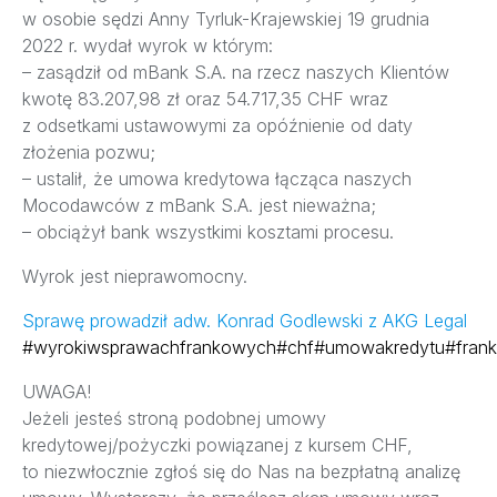
w osobie sędzi Anny Tyrluk-Krajewskiej 19 grudnia
2022 r. wydał wyrok w którym:
– zasądził od mBank S.A. na rzecz naszych Klientów
kwotę 83.207,98 zł oraz 54.717,35 CHF wraz
z odsetkami ustawowymi za opóźnienie od daty
złożenia pozwu;
– ustalił, że umowa kredytowa łącząca naszych
Mocodawców z mBank S.A. jest nieważna;
– obciążył bank wszystkimi kosztami procesu.
Wyrok jest nieprawomocny.
Sprawę prowadził adw. Konrad Godlewski z AKG Legal
#wyrokiwsprawachfrankowych
#chf
#umowakredytu
#fran
UWAGA!
Jeżeli jesteś stroną podobnej umowy
kredytowej/pożyczki powiązanej z kursem CHF,
to niezwłocznie zgłoś się do Nas na bezpłatną analizę