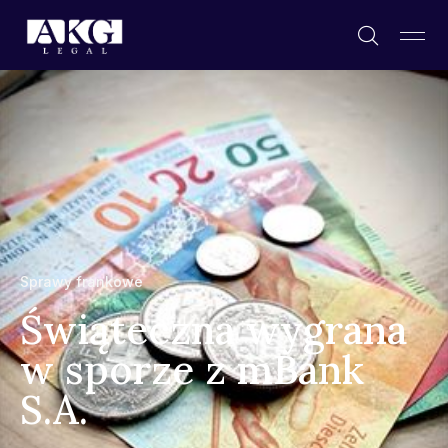
Sprawy frankowe
Świąteczna wygrana
w sporze z mBank
S.A.