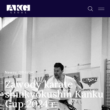
Newsy
,
Off-topic
Zawody karate
shinkyokushin Kanku
Cup 2024 r.