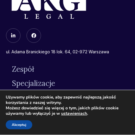
ul. Adama Branickiego 18 lok. 64, 02-972 Warszawa
Zespół
Specjalizacje
Kontakt
Używamy plików cookie, aby zapewnić najlepszą jakość
korzystania z naszej witryny.
Możesz dowiedzieć się więcej o tym, jakich plików cookie
używamy lub wyłączyć je w
ustawieniach
.
+48 692 55 95 60
Akceptuj
Zachęcamy Państwa do kontaktu z Kancelarią
za pośrednictwem dedykowanego formularza. Usprawni