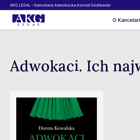
AKG LEGAL – Kancelaria Adwokacka Konrad Godlewski
O Kancelari
Adwokaci. Ich naj