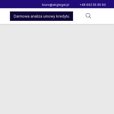
biuro@akglegal.pl
+48 692 55 95 60
Darmowa analiza umowy kredytu